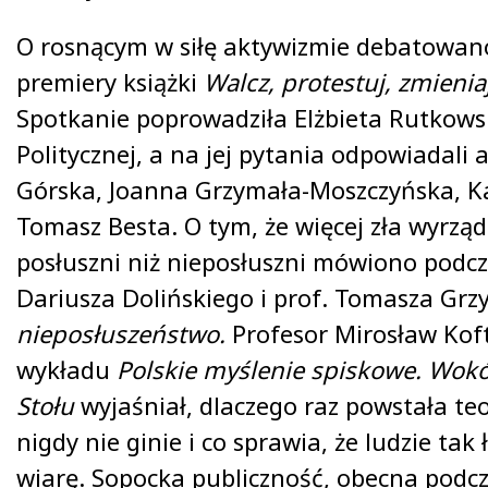
O rosnącym w siłę aktywizmie debatowan
premiery książki
Walcz, protestuj, zmieniaj
Spotkanie poprowadziła Elżbieta Rutkowsk
Politycznej, a na jej pytania odpowiadali 
Górska, Joanna Grzymała-Moszczyńska, Ka
Tomasz Besta. O tym, że więcej zła wyrządz
posłuszni niż nieposłuszni mówiono podcz
Dariusza Dolińskiego i prof. Tomasza Grz
nieposłuszeństwo.
Profesor Mirosław Kof
wykładu
Polskie myślenie spiskowe. Wok
Stołu
wyjaśniał, dlaczego raz powstała te
nigdy nie ginie i co sprawia, że ludzie tak
wiarę. Sopocka publiczność, obecna podcz