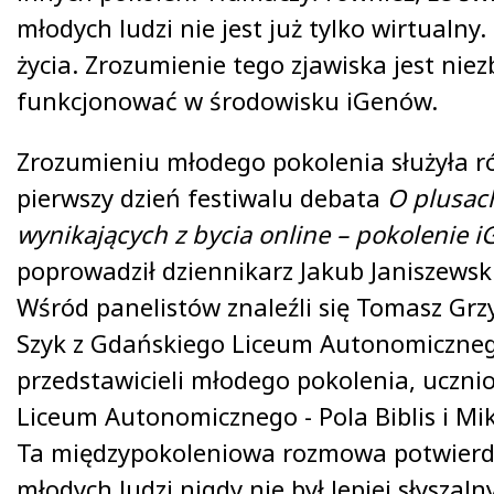
młodych ludzi nie jest już tylko wirtualny.
życia. Zrozumienie tego zjawiska jest nie
funkcjonować w środowisku iGenów.
Zrozumieniu młodego pokolenia służyła r
pierwszy dzień festiwalu debata
O plusac
wynikających z bycia online – pokolenie i
poprowadził dziennikarz Jakub Janiszewsk
Wśród panelistów znaleźli się Tomasz Grz
Szyk z Gdańskiego Liceum Autonomiczneg
przedstawicieli młodego pokolenia, uczn
Liceum Autonomicznego - Pola Biblis i Mik
Ta międzypokoleniowa rozmowa potwierdzi
młodych ludzi nigdy nie był lepiej słyszalny