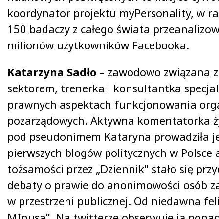
koordynator projektu myPersonality, w r
150 badaczy z całego świata przeanalizowa
milionów użytkowników Facebooka.
Katarzyna Sadło
– zawodowo związana z
sektorem, trenerka i konsultantka specjal
prawnych aspektach funkcjonowania orga
pozarządowych. Aktywna komentatorka ży
pod pseudonimem Kataryna prowadziła j
pierwszych blogów politycznych w Polsce a
tożsamości przez „Dziennik" stało się prz
debaty o prawie do anonimowości osób za
w przestrzeni publicznej. Od niedawna fel
MInusa”. Na twitterze obserwuje ją ponad