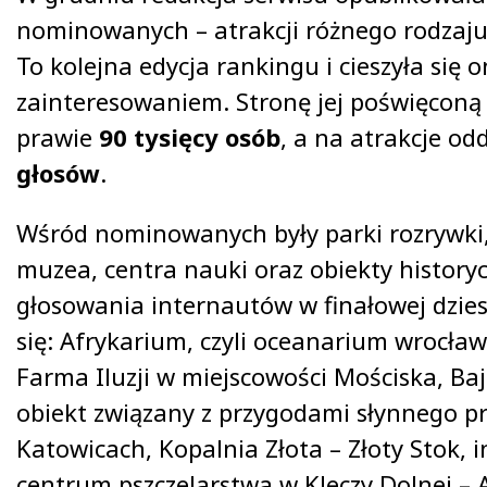
nominowanych – atrakcji różnego rodzaju, 
To kolejna edycja rankingu i cieszyła si
zainteresowaniem. Stronę jej poświęconą
prawie
90 tysięcy osób
, a na atrakcje o
głosów
.
Wśród nominowanych były parki rozrywki
muzea, centra nauki oraz obiekty history
głosowania internautów w finałowej dzies
się: Afrykarium, czyli oceanarium wrocław
Farma Iluzji w miejscowości Mościska, Ba
obiekt związany z przygodami słynnego p
Katowicach, Kopalnia Złota – Złoty Stok, 
centrum pszczelarstwa w Kleczy Dolnej – A