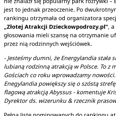
nie znalazł się popularny park rozrywki – 
jest to jednak przeoczenie. Po dwukrotny
rankingu otrzymała od organizatora specj
„Złotej Atrakcji Dzieckowpodrozy.pl”
, a
głosowania mieli szansę na otrzymanie 
przez nią rodzinnych wejściówek.
- Jesteśmy dumni, że Energylandia stała si
lubianą rodzinną atrakcją w Polsce. To z 
Gościach co roku wprowadzamy nowości.
Enegylandia powiększy się o szóstą strefę
flagową atrakcją Abyssus - komentuje Kris
Dyrektor ds. wizerunku & rzecznik prasow
Pełną listę nominowanych do rankingu atr