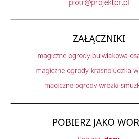
piotr
@
projektpr
.
pl
ZAŁĄCZNIKI
magiczne-ogrody-bulwiakowa-os
magiczne-ogrody-krasnoludzka-wi
magiczne-ogrody-wrozki-smuzk
POBIERZ JAKO WO