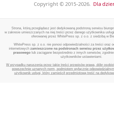
Copyright © 2015-2026.
Dla dzie
Strona, którą przeglądasz jest dedykowaną podstroną serwisu biurop
w zakresie umieszczanych na niej treści przez danego użytkownika usługi
oferowanej przez WhitePress sp. z o.o. z siedzibą w Bie
WhitePress sp. z o.o. nie ponosi odpowiedzialności za treści oraz o
internetowych
zamieszczone na podstronach serwisu przez użytko
prasowego
lub zaciągane bezpośrednio z innych serwisów, zgodnie
użytkowników ustawieniami.
W przypadku naruszenia przez takie treści przepisów prawa, dóbr osobis
powszechnie uznanych norm, podmiotem wyłącznie odpowiedzialnym 
użytkownik usługi, który zamieścił przedmiotową treść na dedykowa