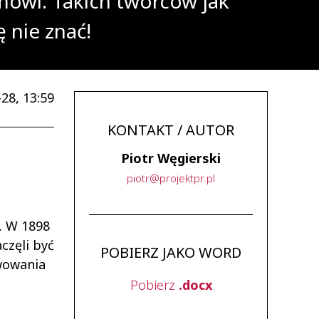
owi. Takich twórców jak
 nie znać!
28, 13:59
KONTAKT / AUTOR
Piotr Węgierski
piotr
@
projektpr
.
pl
. W 1898
częli być
POBIERZ JAKO WORD
ywowania
Pobierz
.docx