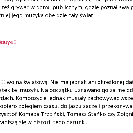
 też grywać w domu publicznym, gdzie poznał swą p
źniej jego muzyka obejdzie cały świat.
BouyeE
II wojną światową. Nie ma jednak ani określonej dat
zątek tej muzyki. Na początku uznawano go za melod
dach. Kompozycje jednak musiały zachowywać wsze
Dopiero zbiegiem czasu, do jazzu zaczęli przekonywa
zysztof Komeda Trzciński, Tomasz Stańko czy Zbign
piszą się w historii tego gatunku.