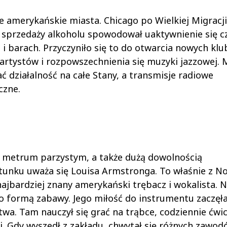
e amerykańskie miasta. Chicago po Wielkiej Migracji
 i sprzedaży alkoholu spowodował uaktywnienie się 
 i barach. Przyczyniło się to do otwarcia nowych klu
rtystów i rozpowszechnienia się muzyki jazzowej. 
ć działalność na całe Stany, a transmisje radiowe
czne.
 metrum parzystym, a także dużą dowolnością
gatunku uważa się Louisa Armstronga. To właśnie z 
ajbardziej znany amerykański trębacz i wokalista. 
o formą zabawy. Jego miłość do instrumentu zaczęła
wa. Tam nauczył się grać na trąbce, codziennie ćwic
 Gdy wyszedł z zakładu, chwytał się różnych zawodó