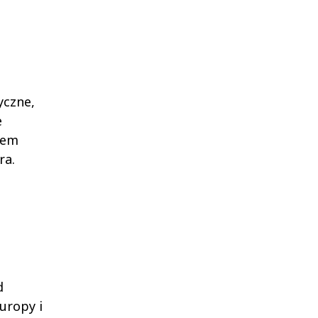
yczne,
e
wem
ra.
d
uropy i