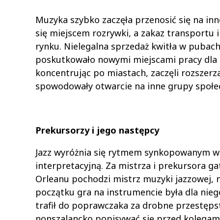
Muzyka szybko zaczęła przenosić się na inn
się miejscem rozrywki, a zakaz transportu
rynku. Nielegalna sprzedaż kwitła w pubach
poskutkowało nowymi miejscami pracy dla a
koncentrując po miastach, zaczęli rozszerza
spowodowały otwarcie na inne grupy społe
Prekursorzy i jego następcy
Jazz wyróżnia się rytmem synkopowanym w
interpretacyjną. Za mistrza i prekursora 
Orleanu pochodzi mistrz muzyki jazzowej, n
początku gra na instrumencie była dla nieg
trafił do poprawczaka za drobne przestępst
nonszalancko popisywać się przed kolegami.