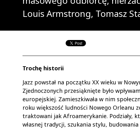
masowego odbiorcę, nierzad
Louis Armstrong, Tomasz Stań
Trochę historii
Jazz powstał na początku XX wieku w Nowym
Zjednoczonych przesiąknięte było wpływami 
europejskiej. Zamieszkiwała w nim społecz
roku większość ludności Nowego Orleanu zo
traktowani jak Afroamerykanie. Podziały, k
własnej tradycji, szukania stylu, budowani