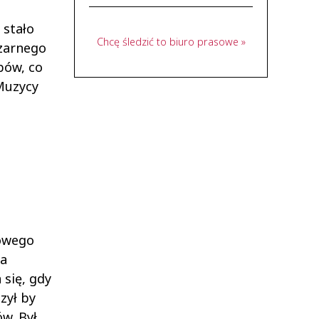
 stało
Chcę śledzić to biuro prasowe »
czarnego
bów, co
Muzycy
Nowego
Na
 się, gdy
zył by
w. Był