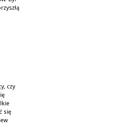
rzyszłą
y, czy
ię
lkie
ć się
iew