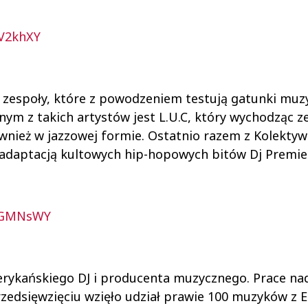
V2khXY
 zespoły, które z powodzeniem testują gatunki muz
nym z takich artystów jest L.U.C, który wychodząc z
nież w jazzowej formie. Ostatnio razem z Kolekty
 adaptacją kultowych hip-hopowych bitów Dj Premie
SNGMNsWY
rykańskiego DJ i producenta muzycznego. Prace na
rzedsięwzięciu wzięło udział prawie 100 muzyków z E