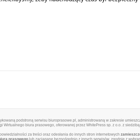
edykowaną podstroną serwisu biuroprasowe.pl, administrowaną w zakresie umieszcz
i Wirtualnego biura prasowego, oferowanej przez WhitePress sp. z o.o. z siedzibą
dpowiedzialności za treści oraz odesłania do innych stron internetowych
zamieszczo
biura prasowego
lub zaciągane bezpośrednio z innych serwisów, zgodnie z wybra