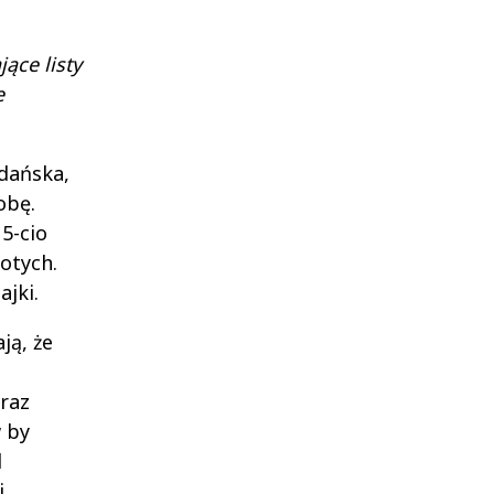
ące listy
e
dańska,
obę.
5-cio
otych.
jki.
ją, że
h
raz
w by
d
i