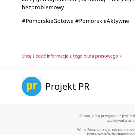
bezproblemowy.
#PomorskieGotowe #PomorskieAktywne
Chcę śledzić informacje z tego biura prasowego »
Projekt PR
Strona, którą przeglądasz jest d
użytkownika usług
WhitePress sp. z o.o. nie ponosi o
użytkowników Wirtualnego 