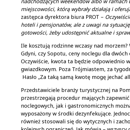
nadchodzących weekendów albo w ramach ur
miejscowości, którą wybrały działają i oferuj
zastępca dyrektora biura PROT –
Oczywiście
hoteli i pensjonatów, ale z uwagi na sytuacj
gotowości, żeby udostępnić aktualne i spra
Ile kosztują rodzinne wczasy nad morzem?
Gdyni, czy Sopotu, ceny noclegu dla dwóch o
Oczywiście, kwota ta będzie odpowiednio wyż
gwiazdkowym. Poza Trójmiastem, za tygodni
Hasło „Za taką samą kwotę mogę jechać all-
Przedstawiciele branży turystycznej na Pomo
przestrzegają procedur mających zapewnić
noclegowych, jak i gastronomicznych można
wyposażony w środki dezynfekujące. Jednocz
również stosowali się do wytycznych i zac
kolejnych ograniczeń. Jak mówią – wszyscy 