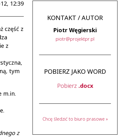
12, 12:39
KONTAKT / AUTOR
ż część z
Piotr Węgierski
dza
piotr
@
projektpr
.
pl
ie z
styczna,
ną, tym
POBIERZ JAKO WORD
Pobierz
.docx
 m.in.
e.
Chcę śledzić to biuro prasowe »
dnego z