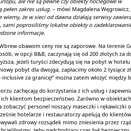
lopu, ale nie są pewne czy obiekty noclegowe w
ą pełen zakres usług.
– mówi Magdalena Węgrowicz,
 wiemy, że w sieci od dawna działają serwisy zawieraj
ę, sami poprosiliśmy lokalne obiekty o zadeklarowani
wdzone informacje.
 Wbrew obawom ceny nie są zaporowe. Na terenie G
sób, w opcji B&B, zaczynają się od 200 złotych za d
sza, jeżeli turyści zdecydują się na pobyt w hotelu 
owy pobyt dla dwojga, zapłacimy około 2 tysiące zł
inclusive za granicę!” można zatem włożyć między ba
rzu zachęcają do korzystania z ich usług i zapewnia
 ich klientom bezpieczeństwo. Zarówno w obiektac
 zobaczyć personel noszący maseczki i rękawiczki o
eśnie hotelarze i restauratorzy apelują do klientó
howywali zdrowy rozsądek mimo zniesienia przez rzą
chcielibyśmy, żeby nadchodzący czas był bezpieczny 