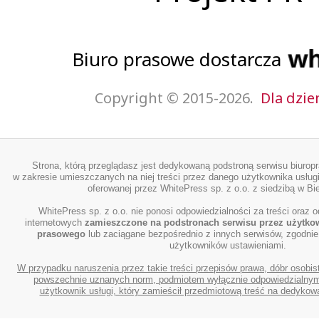
Biuro prasowe dostarcza
Copyright © 2015-2026.
Dla dzie
Strona, którą przeglądasz jest dedykowaną podstroną serwisu biurop
w zakresie umieszczanych na niej treści przez danego użytkownika usługi
oferowanej przez WhitePress sp. z o.o. z siedzibą w Bie
WhitePress sp. z o.o. nie ponosi odpowiedzialności za treści oraz o
internetowych
zamieszczone na podstronach serwisu przez użytko
prasowego
lub zaciągane bezpośrednio z innych serwisów, zgodnie
użytkowników ustawieniami.
W przypadku naruszenia przez takie treści przepisów prawa, dóbr osobis
powszechnie uznanych norm, podmiotem wyłącznie odpowiedzialnym 
użytkownik usługi, który zamieścił przedmiotową treść na dedykowa