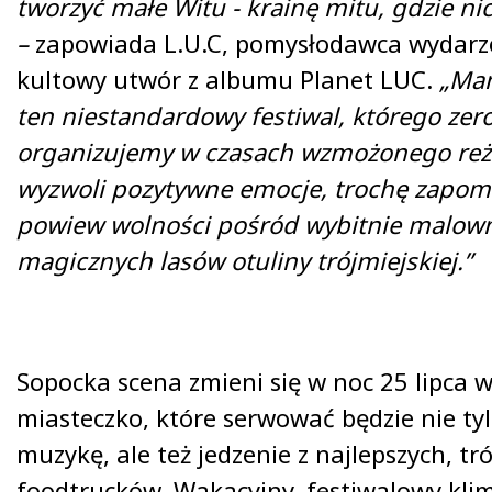
tworzyć małe Witu - krainę mitu, gdzie nic 
–
zapowiada L.U.C, pomysłodawca wydarze
kultowy utwór z albumu Planet LUC.
„Mam
ten niestandardowy festiwal, którego zer
organizujemy w czasach wzmożonego reż
wyzwoli pozytywne emocje, trochę zapomn
powiew wolności pośród wybitnie malown
magicznych lasów otuliny trójmiejskiej.”
Sopocka scena zmieni się w noc 25 lipca 
miasteczko, które serwować będzie nie ty
muzykę, ale też jedzenie z najlepszych, tr
foodtrucków. Wakacyjny, festiwalowy kli