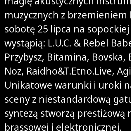
magię akustycznych instru
muzycznych z brzemieniem D
sobotę 25 lipca na sopockiej
wystąpią: L.U.C. & Rebel Bab
Przybysz, Bitamina, Bovska, B
Noz, Raidho&T.Etno.Live, Ag
Unikatowe warunki i uroki n
sceny z niestandardową ga
syntezą stworzą prestiżową
brassowej i elektronicznej.