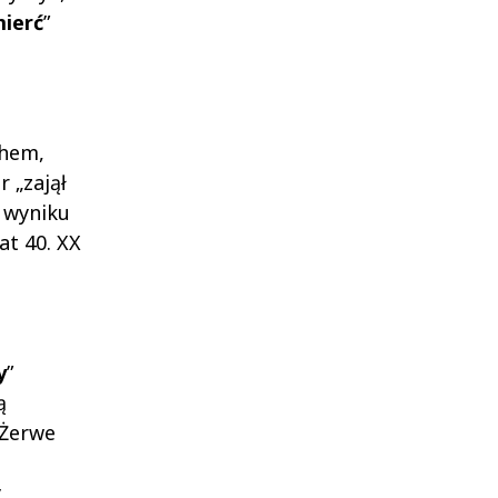
mierć
”
chem,
r „zajął
 wyniku
at 40. XX
y
”
ą
 Żerwe
y