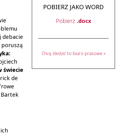
POBIERZ JAKO WORD
wie
Pobierz
.docx
roblemu
j debacie
i poruszą
yka:
Chcę śledzić to biuro prasowe »
ojciech
 świecie
rick de
frowe
 Bartek
ich