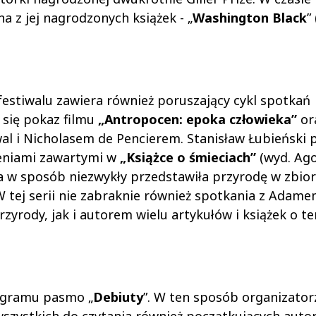
a z jej nagrodzonych książek - „
Washington Black
”
stiwalu zawiera również poruszający cykl spotkań
 się
pokaz filmu
„Antropocen: epoka człowieka”
or
al i Nicholasem de Pencierem. Stanisław Łubieński p
eniami zawartymi w
„Książce o śmieciach”
(wyd. Ago
ra w sposób niezwykły przedstawiła przyrodę w zbio
 tej serii nie zabraknie również spotkania z Adam
zyrody, jak i autorem wielu artykułów i książek o t
ogramu pasmo „
Debiuty
”. W ten sposób organizator