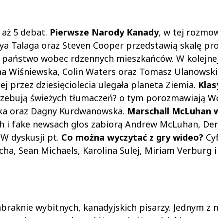
 aż 5 debat.
Pierwsze Narody Kanady
, w tej rozmo
nya Talaga oraz Steven Cooper przedstawią skalę p
ie państwo wobec rdzennych mieszkańców. W kolejne
na Wiśniewska, Colin Waters oraz Tomasz Ulanowsk
ej przez dziesięciolecia ulegała planeta Ziemia.
Klas
otrzebują świeżych tłumaczeń? o tym porozmawiają W
wska oraz Dagny Kurdwanowska.
Marschall McLuhan w
ch i fake newsach głos zabiorą Andrew McLuhan, Der
 W dyskusji pt.
Co można wyczytać z gry wideo?
Cy
cha, Sean Michaels, Karolina Sulej, Miriam Verburg i
abraknie wybitnych, kanadyjskich pisarzy. Jednym z n