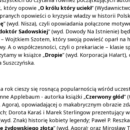
 wszystkich do czytania również początkujących auto
, który opowie „
O królu który uciekł
” (Wydawnictwo
apranych opowieści o kryzysie władzy w historii Polski
ę
” (wyd. Nisza), czyli opowiadania połączone moty
doktór Sadowskiej
” (wyd. Dowody Na Istnienie) będ
– Wojtkiem Szotem, który swoją powieść oparł na hi
 A o współczesności, czyli o prekariacie – klasie s
zytamy w książce „
Dropie
” (wyd. Korporacja Ha!art), 
a Suszczyńska.
 na rok cieszy się rosnącą popularnością wśród uczes
nne Applebaum - autorka książki „
Czerwony głód
” 
Agora), opowiadającej o makabrycznym obrazie zd
ych; Dorota Karaś i Marek Sterlingow prezentujący w
 (wyd. Znak) historię kobiety legendy; Paweł P. Reszka
ze żydowskiego złota
” (wyd. Agora); oraz Mirosław T