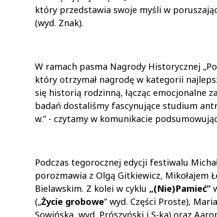
który przedstawia swoje myśli w poruszają
(wyd. Znak).
W ramach pasma Nagrody Historycznej „Poli
który otrzymał nagrodę w kategorii najleps
się historią rodzinną, łącząc emocjonalne
badań dostaliśmy fascynujące studium antro
w.” - czytamy w komunikacie podsumowują
Podczas tegorocznej edycji festiwalu Mich
porozmawia z Olgą Gitkiewicz, Mikołajem 
Bielawskim. Z kolei w cyklu
„(Nie)Pamieć”
(„
Życie grobowe
” wyd. Części Proste), Mari
Sowińska, wyd. Prószyński i S-ka) oraz Aaro