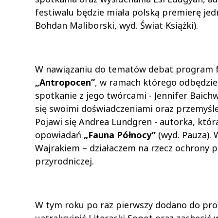
festiwalu będzie miała polską premierę jedn
Bohdan Maliborski, wyd. Świat Książki).
W nawiązaniu do tematów debat program fe
„Antropocen”
, w ramach którego
odbędzie
spotkanie z jego twórcami - Jennifer Baichw
się swoimi doświadczeniami oraz przemyśl
Pojawi się Andrea Lundgren - autorka, któ
opowiadań
„Fauna Północy”
(wyd. Pauza).
W
Wajrakiem – działaczem na rzecz ochrony pr
przyrodniczej.
W tym roku po raz pierwszy dodano do pr