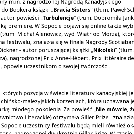
nany m.in. z nagrodzonej Nagrodą Kanadyjskiego
do Bookera książki „
Bracia Sisters
” (tłum. Paweł Sc
 autor powieści „
Turbulencje
” (tłum. Dobromiła Jan
ską premierę. W Sopocie pojawi się online także wyb
 (tłum. Michał Alenowicz, wyd. Wiatr od Morza), któr
 festiwalu, znalazła się w finale Nagrody Scotiabank
ickner - autor poruszającej książki „
Nikolski
” (tłum.
, nagrodzonej Prix Anne-Hébert, Prix littéraire de
c, opowie uczestnikom o swojej twórczości.
 których pozycja w świecie literatury kanadyjskiej je
 chińsko-malezyjskich korzeniach, która uznawana j
sarkę młodego pokolenia. Za powieść „
Nie mówcie, ż
wnictwo Literackie) otrzymała Giller Prize i znalazła
 Sopocie uczestnicy festiwalu będą mieli również ok
torki nagrodzonej dwukrotnie Giller Prize. W czasie