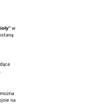
ioły”
w
zostaną
dąca
.
e można
jnie na