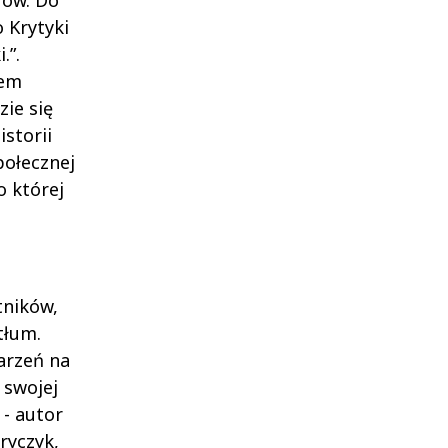
rów. Do
 Krytyki
.”.
wem
zie się
storii
połecznej
o której
tników,
(tłum.
arzeń na
 swojej
 - autor
ryczyk,