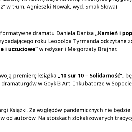
dysz” w tłum. Agnieszki Nowak, wyd. Smak Słowa)
erformatywne dramatu Daniela Danisa
„Kamień i pop
i przypadającego roku Leopolda Tyrmanda odczytane 
e i uczuciowe”
w reżyserii Małgorzaty Brajner.
swoją premierę książka
„10 sur 10 – Solidarność”,
bę
 dramaturgów w Goyki3 Art. Inkubatorze w Sopocie
rgi Książki. Ze względów pandemicznych nie będzi
w od autorów. Na stoiskach zlokalizowanych tradycy