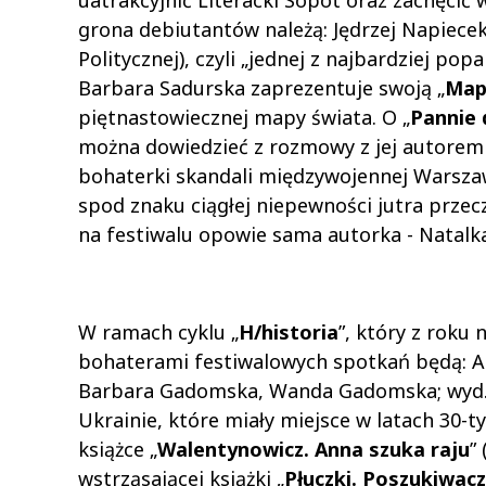
uatrakcyjnić Literacki Sopot oraz zachęcić
grona debiutantów należą: Jędrzej Napiecek
Politycznej), czyli „jednej z najbardziej pop
Barbara Sadurska zaprezentuje swoją „
Map
piętnastowiecznej mapy świata. O „
Pannie 
można dowiedzieć z rozmowy z jej autorem 
bohaterki skandali międzywojennej Warszawy.
spod znaku ciągłej niepewności jutra przec
na festiwalu opowie sama autorka - Natalk
W ramach cyklu „
H/historia
”, który z roku
bohaterami festiwalowych spotkań będą: A
Barbara Gadomska, Wanda Gadomska; wyd. 
Ukrainie, które miały miejsce w latach 30-t
książce „
Walentynowicz. Anna szuka raju
”
wstrząsającej książki „
Płuczki. Poszukiwac