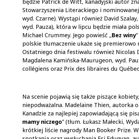
będzie Patrick de Witt, kanadyjski autor z
Stowarzyszenia Literackiego i nominowanej 
wyd. Czarne). Wystąpi również David Szalay,
wyd. Pauza), która w lipcu będzie miała pol
Michael Crummey. Jego powieść „
Bez winy
”
polskie tłumaczenie ukaże się premierowo na
Ostatniego dnia festiwalu również Nicolas D
Magdalena Kamińska-Maurugeon, wyd. Pauza)
collégiens oraz Prix des libraires du Québe
Na scenie pojawią się także piszące kobiety,
niepodważalna. Madelaine Thien, autorka o
Kanadzie za najlepiej zapowiadającą się pi
mamy niczego
” (tłum. Łukasz Małecki, Wyda
krótkiej liście nagrody Man Booker Prize. W
spotkania oraz wysłuchania Esi Edugyan, au