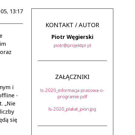
05, 13:17
KONTAKT / AUTOR
e
Piotr Węgierski
nim
piotr
@
projektpr
.
pl
 oraz
ZAŁĄCZNIKI
nym i
ls-2020_informacja-prasowa-o-
fline -
programie.pdf
. „Nie
ls-2020_plakat_pion.jpg
liczby
ędą się