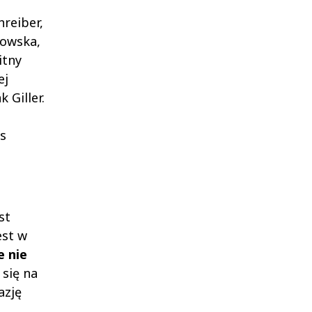
hreiber,
kowska,
itny
ej
 Giller.
s
st
est w
e nie
 się na
azję