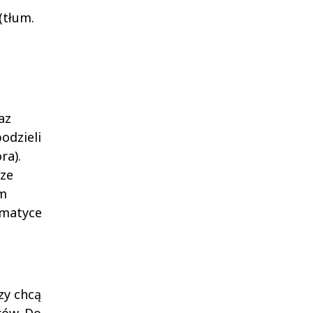
 (tłum.
az
odzieli
ra).
rze
em
ematyce
zy chcą