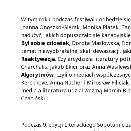
W tym roku podczas festiwalu odbędzie się
Joanna Onoszko-Gierak, Monika Płatek, Ta
nadużyć, jakich dopuszczało się kanadyjsk
Był sobie człowiek
, Dorota Masłowska, Ilo
temat niewyobrażalnej skali dewastacji, jaki
Reaktywacja
. Czy arcydzieła literatury p
Charchalis, Jakub Ekier oraz Anna Wasile
Algorytmów
, czyli o mediach współczesny
Kerckhove, Anna Nacher i Mirosław Filiciak.
media a literatura udział wezmą Marcin Bla
Chaciński.
Podczas 9. edycji Literackiego Sopotu nie z