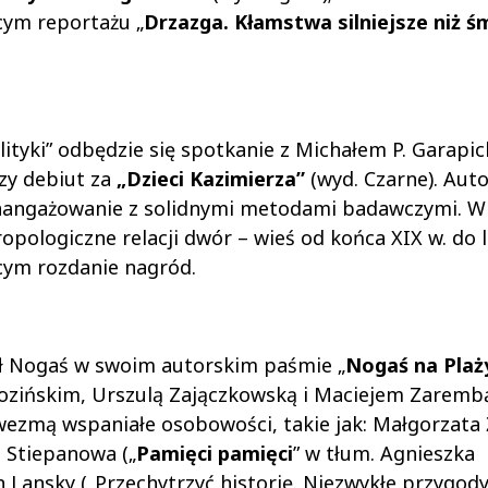
cym reportażu „
Drzazga. Kłamstwa silniejsze niż ś
tyki” odbędzie się spotkanie z Michałem P. Garapi
zy debiut za
„Dzieci Kazimierza”
(wyd. Czarne). Auto
 zaangażowanie z solidnymi metodami badawczymi. W
pologiczne relacji dwór – wieś od końca XIX w. do l
cym rozdanie nagród.
ał Nogaś w swoim autorskim paśmie „
Nogaś na Plaż
Łozińskim, Urszulą Zajączkowską i Maciejem Zaremb
wezmą wspaniałe osobowości, takie jak: Małgorzata
a Stiepanowa („
Pamięci pamięci
” w tłum. Agnieszka
n Lansky („Przechytrzyć historię. Niezwykłe przygod