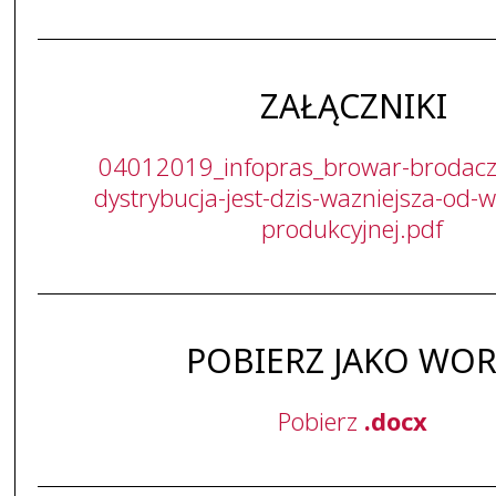
ZAŁĄCZNIKI
04012019_infopras_browar-brodacz
dystrybucja-jest-dzis-wazniejsza-od-wl
produkcyjnej.pdf
POBIERZ JAKO WO
Pobierz
.docx